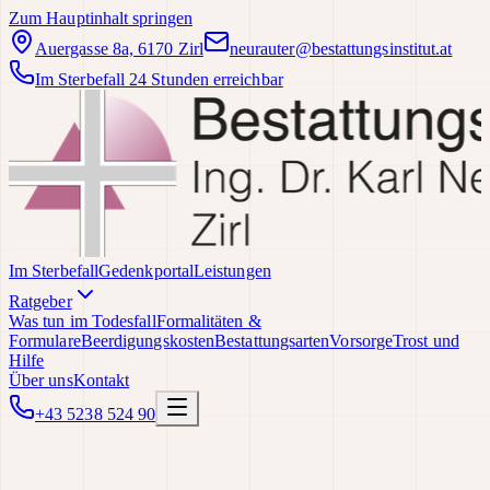
Zum Hauptinhalt springen
Auergasse 8a, 6170 Zirl
neurauter@bestattungsinstitut.at
Im Sterbefall 24 Stunden erreichbar
Im Sterbefall
Gedenkportal
Leistungen
Ratgeber
Was tun im Todesfall
Formalitäten &
Formulare
Beerdigungskosten
Bestattungsarten
Vorsorge
Trost und
Hilfe
Über uns
Kontakt
+43 5238 524 90