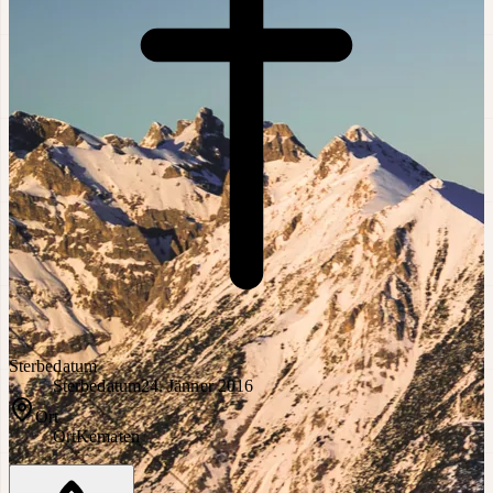
Sterbedatum
Sterbedatum
24. Jänner 2016
Ort
Ort
Kematen