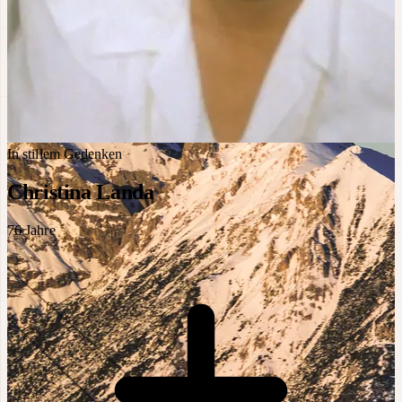
In stillem Gedenken
Christina Landa
76
Jahre