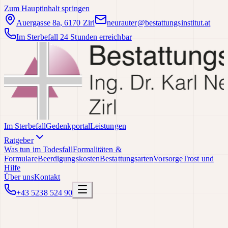
Zum Hauptinhalt springen
Auergasse 8a, 6170 Zirl
neurauter@bestattungsinstitut.at
Im Sterbefall 24 Stunden erreichbar
Im Sterbefall
Gedenkportal
Leistungen
Ratgeber
Was tun im Todesfall
Formalitäten &
Formulare
Beerdigungskosten
Bestattungsarten
Vorsorge
Trost und
Hilfe
Über uns
Kontakt
+43 5238 524 90