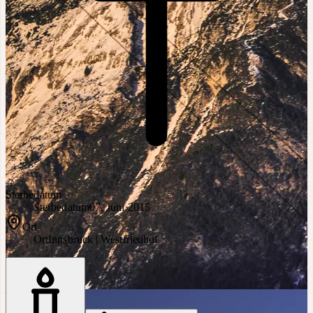
Sterbedatum
Sterbedatum
07. Juni 2015
Ort
Ort
Innsbruck | Westfriedhof