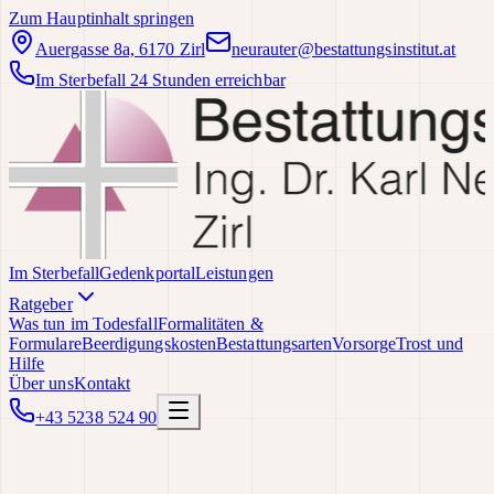
Zum Hauptinhalt springen
Auergasse 8a, 6170 Zirl
neurauter@bestattungsinstitut.at
Im Sterbefall 24 Stunden erreichbar
Im Sterbefall
Gedenkportal
Leistungen
Ratgeber
Was tun im Todesfall
Formalitäten &
Formulare
Beerdigungskosten
Bestattungsarten
Vorsorge
Trost und
Hilfe
Über uns
Kontakt
+43 5238 524 90