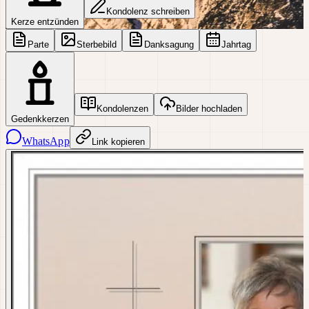
Kondolenz schreiben
Kerze entzünden
Parte
Sterbebild
Danksagung
Jahrtag
Kondolenzen
Bilder hochladen
Gedenkkerzen
WhatsApp
Link kopieren