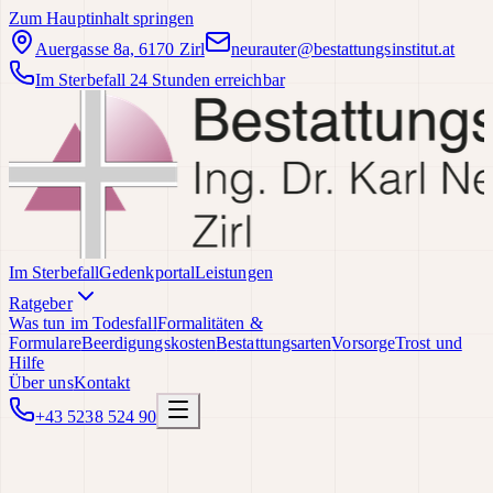
Zum Hauptinhalt springen
Auergasse 8a, 6170 Zirl
neurauter@bestattungsinstitut.at
Im Sterbefall 24 Stunden erreichbar
Im Sterbefall
Gedenkportal
Leistungen
Ratgeber
Was tun im Todesfall
Formalitäten &
Formulare
Beerdigungskosten
Bestattungsarten
Vorsorge
Trost und
Hilfe
Über uns
Kontakt
+43 5238 524 90