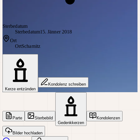
Sterbedatum
Sterbedatum
15. Jänner 2018
Ort
Ort
Scharnitz
Kondolenz schreiben
Kerze entzünden
Parte
Sterbebild
Kondolenzen
Gedenkkerzen
Bilder hochladen