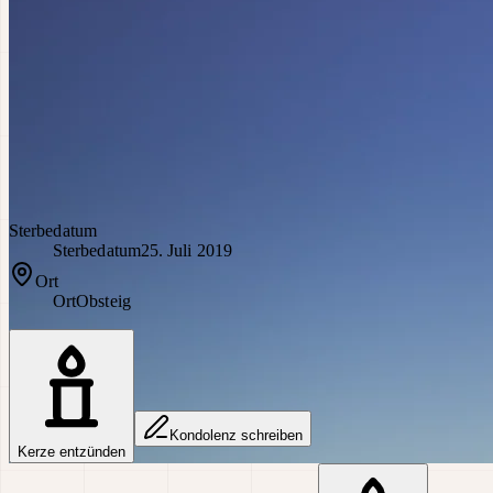
Sterbedatum
Sterbedatum
25. Juli 2019
Ort
Ort
Obsteig
Kondolenz schreiben
Kerze entzünden