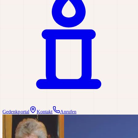
Gedenkportal
Kontakt
Anrufen