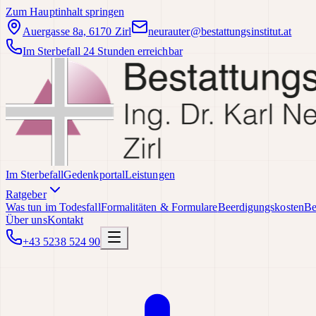
Zum Hauptinhalt springen
Auergasse 8a, 6170 Zirl
neurauter@bestattungsinstitut.at
Im Sterbefall 24 Stunden erreichbar
Im Sterbefall
Gedenkportal
Leistungen
Ratgeber
Was tun im Todesfall
Formalitäten & Formulare
Beerdigungskosten
Be
Über uns
Kontakt
+43 5238 524 90