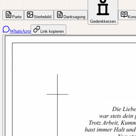
Parte
Sterbebild
Danksagung
Kon
Gedenkkerzen
WhatsApp
Link kopieren