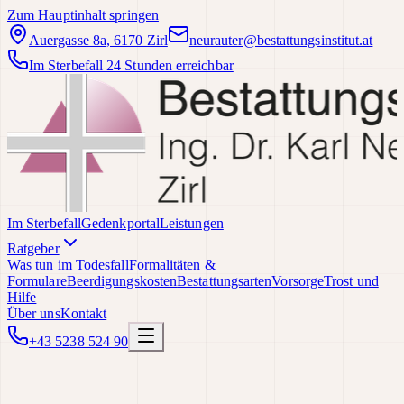
Zum Hauptinhalt springen
Auergasse 8a, 6170 Zirl
neurauter@bestattungsinstitut.at
Im Sterbefall 24 Stunden erreichbar
Im Sterbefall
Gedenkportal
Leistungen
Ratgeber
Was tun im Todesfall
Formalitäten &
Formulare
Beerdigungskosten
Bestattungsarten
Vorsorge
Trost und
Hilfe
Über uns
Kontakt
+43 5238 524 90