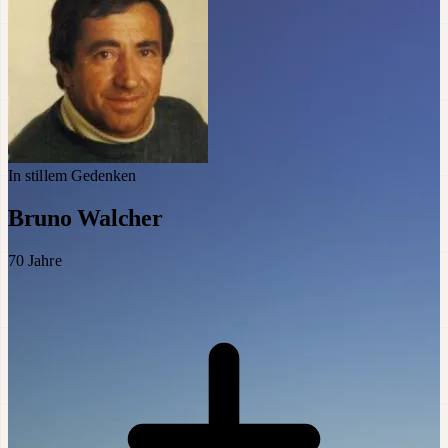
In stillem Gedenken
Bruno Walcher
70
Jahre