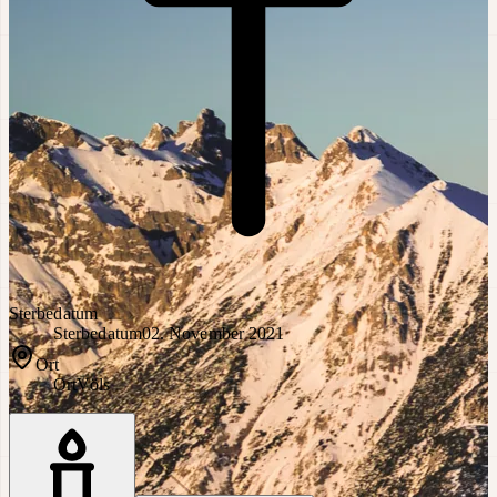
Sterbedatum
Sterbedatum
02. November 2021
Ort
Ort
Völs