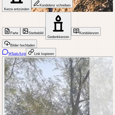
Kondolenz schreiben
Kerze entzünden
Parte
Sterbebild
Kondolenzen
Gedenkkerzen
Bilder hochladen
WhatsApp
Link kopieren