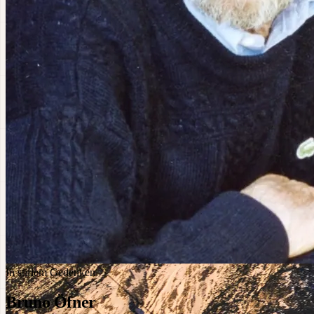
In stillem Gedenken
Bruno Öfner