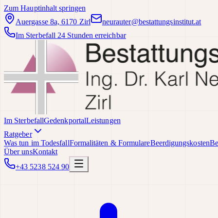
Zum Hauptinhalt springen
Auergasse 8a, 6170 Zirl
neurauter@bestattungsinstitut.at
Im Sterbefall 24 Stunden erreichbar
Im Sterbefall
Gedenkportal
Leistungen
Ratgeber
Was tun im Todesfall
Formalitäten & Formulare
Beerdigungskosten
Be
Über uns
Kontakt
+43 5238 524 90