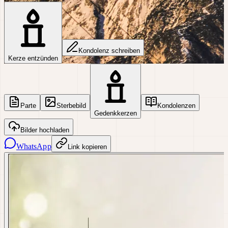
Kondolenz schreiben
Kerze entzünden
Parte
Sterbebild
Kondolenzen
Gedenkkerzen
Bilder hochladen
WhatsApp
Link kopieren