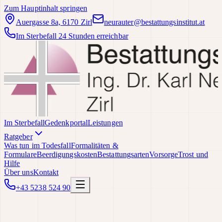
Zum Hauptinhalt springen
Auergasse 8a, 6170 Zirl
neurauter@bestattungsinstitut.at
Im Sterbefall 24 Stunden erreichbar
Im Sterbefall
Gedenkportal
Leistungen
Ratgeber
Was tun im Todesfall
Formalitäten &
Formulare
Beerdigungskosten
Bestattungsarten
Vorsorge
Trost und
Hilfe
Über uns
Kontakt
+43 5238 524 90