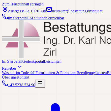
Zum Hauptinhalt springen
Auergasse 8a, 6170 Zirl
neurauter@bestattungsinstitut.at
Im Sterbefall 24 Stunden erreichbar
Im Sterbefall
Gedenkportal
Leistungen
Ratgeber
Was tun im Todesfall
Formalitäten & Formulare
Beerdigungskosten
Be
Über uns
Kontakt
+43 5238 524 90