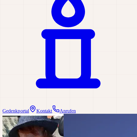
Gedenkportal
Kontakt
Anrufen