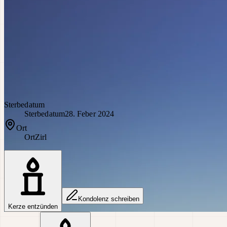
Sterbedatum
Sterbedatum
28. Feber 2024
Ort
Ort
Zirl
Kondolenz schreiben
Kerze entzünden