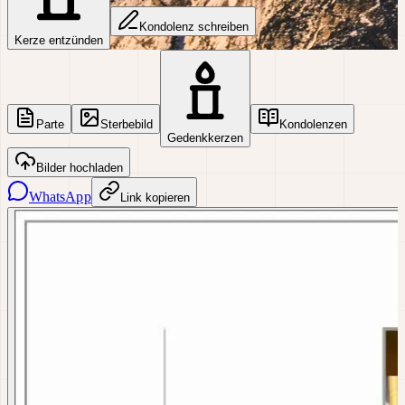
Kondolenz schreiben
Kerze entzünden
Parte
Sterbebild
Kondolenzen
Gedenkkerzen
Bilder hochladen
WhatsApp
Link kopieren