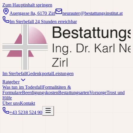
Zum Hauptinhalt springen
Auergasse 8a, 6170 Zirl
neurauter@bestattungsinstitut.at
Im Sterbefall 24 Stunden erreichbar
Im Sterbefall
Gedenkportal
Leistungen
Ratgeber
Was tun im Todesfall
Formalitäten &
Formulare
Beerdigungskosten
Bestattungsarten
Vorsorge
Trost und
Hilfe
Über uns
Kontakt
+43 5238 524 90