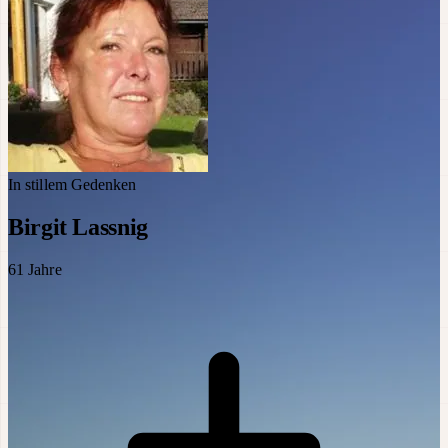
In stillem Gedenken
Birgit Lassnig
61
Jahre