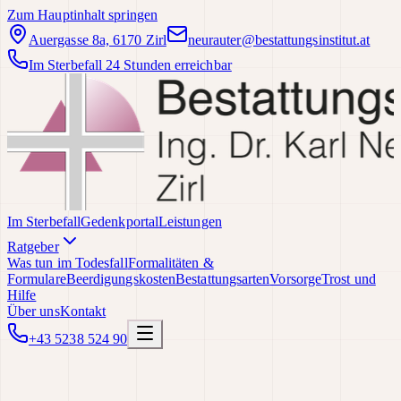
Zum Hauptinhalt springen
Auergasse 8a, 6170 Zirl
neurauter@bestattungsinstitut.at
Im Sterbefall 24 Stunden erreichbar
Im Sterbefall
Gedenkportal
Leistungen
Ratgeber
Was tun im Todesfall
Formalitäten &
Formulare
Beerdigungskosten
Bestattungsarten
Vorsorge
Trost und
Hilfe
Über uns
Kontakt
+43 5238 524 90