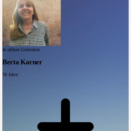
In stillem Gedenken
Berta Karner
56
Jahre