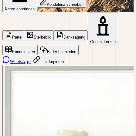
Kondolenz schreiben
Kerze entzünden
Parte
Sterbebild
Danksagung
Gedenkkerzen
Kondolenzen
Bilder hochladen
WhatsApp
Link kopieren