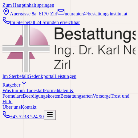
Zum Hauptinhalt springen
Auergasse 8a, 6170 Zirl
neurauter@bestattungsinstitut.at
Im Sterbefall 24 Stunden erreichbar
Im Sterbefall
Gedenkportal
Leistungen
Ratgeber
Was tun im Todesfall
Formalitäten &
Formulare
Beerdigungskosten
Bestattungsarten
Vorsorge
Trost und
Hilfe
Über uns
Kontakt
+43 5238 524 90