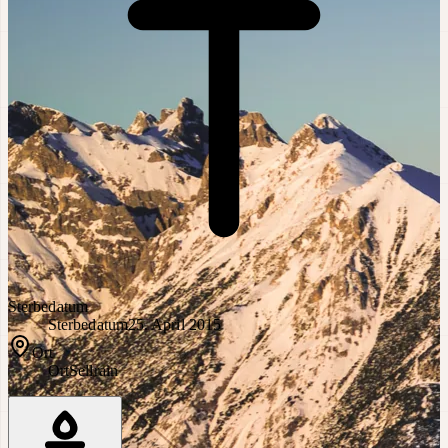
Sterbedatum
Sterbedatum
25. April 2015
Ort
Ort
Sellrain