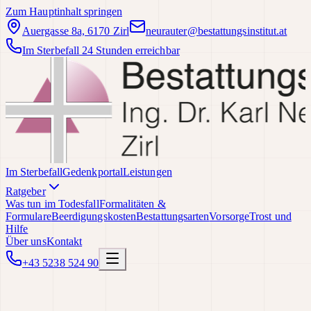
Zum Hauptinhalt springen
Auergasse 8a, 6170 Zirl
neurauter@bestattungsinstitut.at
Im Sterbefall 24 Stunden erreichbar
Im Sterbefall
Gedenkportal
Leistungen
Ratgeber
Was tun im Todesfall
Formalitäten &
Formulare
Beerdigungskosten
Bestattungsarten
Vorsorge
Trost und
Hilfe
Über uns
Kontakt
+43 5238 524 90