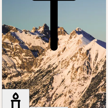
Sterbedatum
Sterbedatum
26. Feber 2022
Ort
Ort
Inzing