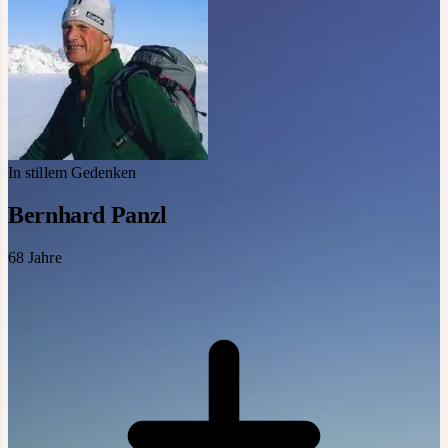
In stillem Gedenken
Bernhard Panzl
68
Jahre