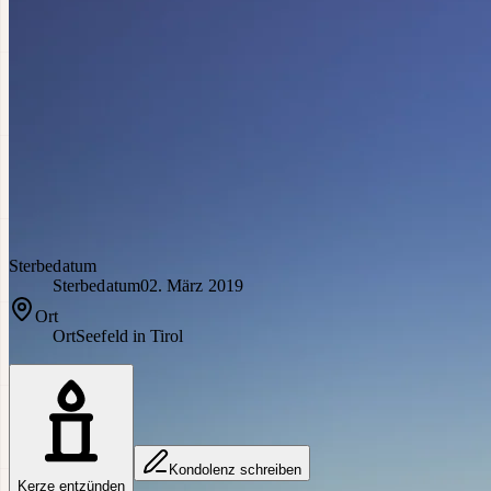
Sterbedatum
Sterbedatum
02. März 2019
Ort
Ort
Seefeld in Tirol
Kondolenz schreiben
Kerze entzünden