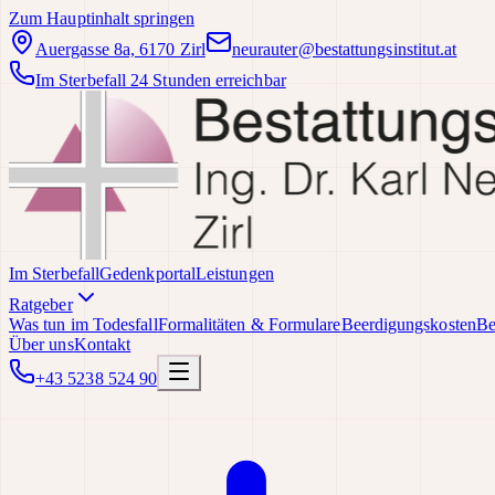
Zum Hauptinhalt springen
Auergasse 8a, 6170 Zirl
neurauter@bestattungsinstitut.at
Im Sterbefall 24 Stunden erreichbar
Im Sterbefall
Gedenkportal
Leistungen
Ratgeber
Was tun im Todesfall
Formalitäten & Formulare
Beerdigungskosten
Be
Über uns
Kontakt
+43 5238 524 90