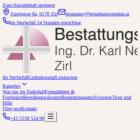
Zum Hauptinhalt springen
Auergasse 8a, 6170 Zirl
neurauter@bestattungsinstitut.at
Im Sterbefall 24 Stunden erreichbar
Im Sterbefall
Gedenkportal
Leistungen
Ratgeber
Was tun im Todesfall
Formalitäten &
Formulare
Beerdigungskosten
Bestattungsarten
Vorsorge
Trost und
Hilfe
Über uns
Kontakt
+43 5238 524 90