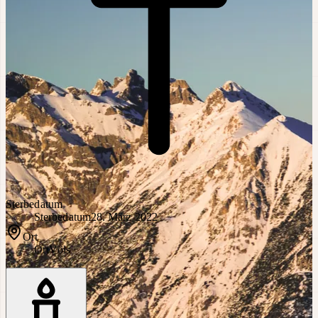
Sterbedatum
Sterbedatum
28. März 2022
Ort
Ort
Völs