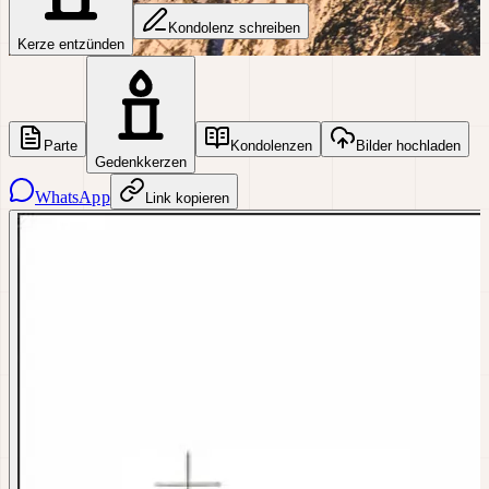
Kondolenz schreiben
Kerze entzünden
Parte
Kondolenzen
Bilder hochladen
Gedenkkerzen
WhatsApp
Link kopieren