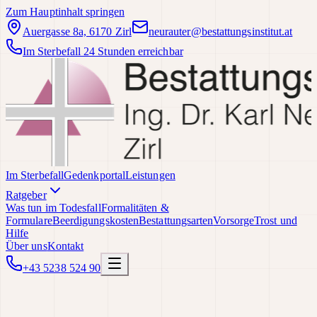
Zum Hauptinhalt springen
Auergasse 8a, 6170 Zirl
neurauter@bestattungsinstitut.at
Im Sterbefall 24 Stunden erreichbar
Im Sterbefall
Gedenkportal
Leistungen
Ratgeber
Was tun im Todesfall
Formalitäten &
Formulare
Beerdigungskosten
Bestattungsarten
Vorsorge
Trost und
Hilfe
Über uns
Kontakt
+43 5238 524 90