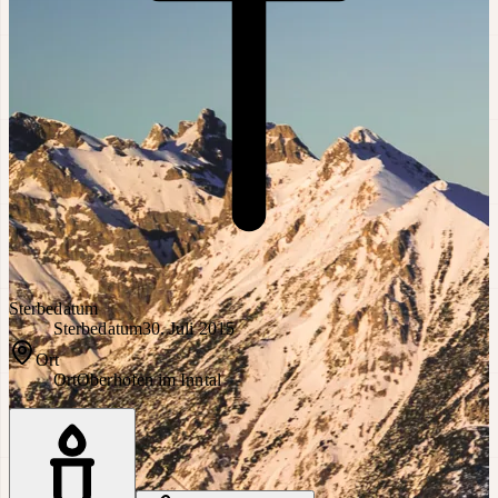
Sterbedatum
Sterbedatum
30. Juli 2015
Ort
Ort
Oberhofen im Inntal