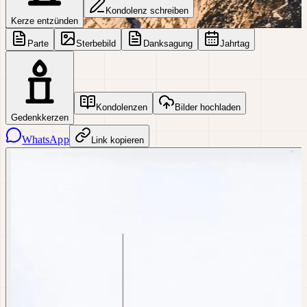
Kondolenz schreiben
Kerze entzünden
Parte
Sterbebild
Danksagung
Jahrtag
Kondolenzen
Bilder hochladen
Gedenkkerzen
WhatsApp
Link kopieren