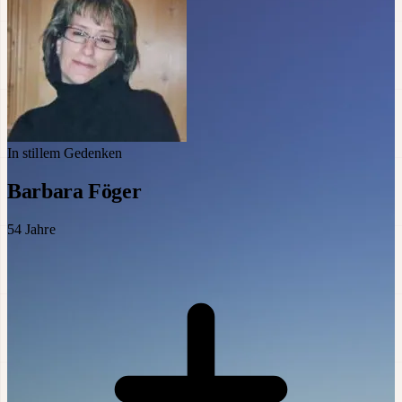
In stillem Gedenken
Barbara Föger
54
Jahre