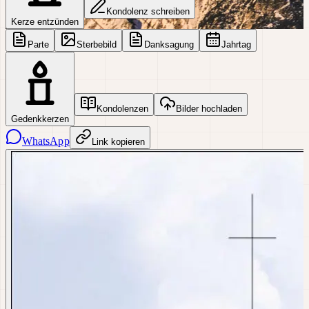
Kondolenz schreiben
Kerze entzünden
Parte
Sterbebild
Danksagung
Jahrtag
Kondolenzen
Bilder hochladen
Gedenkkerzen
WhatsApp
Link kopieren