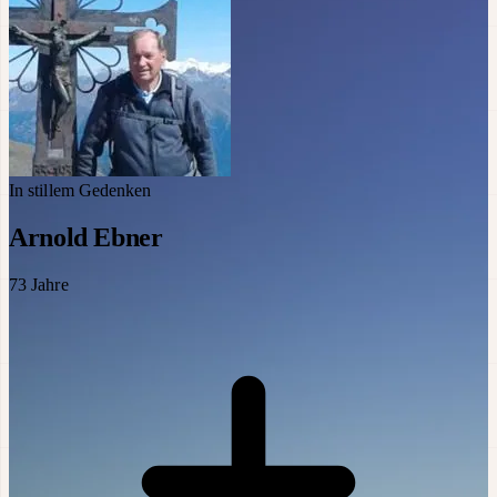
In stillem Gedenken
Arnold Ebner
73
Jahre