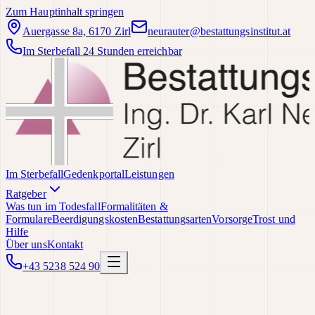
Zum Hauptinhalt springen
Auergasse 8a, 6170 Zirl
neurauter@bestattungsinstitut.at
Im Sterbefall 24 Stunden erreichbar
Im Sterbefall
Gedenkportal
Leistungen
Ratgeber
Was tun im Todesfall
Formalitäten &
Formulare
Beerdigungskosten
Bestattungsarten
Vorsorge
Trost und
Hilfe
Über uns
Kontakt
+43 5238 524 90