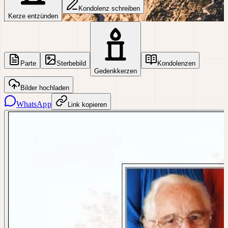
Kondolenz schreiben
Kerze entzünden
Parte
Sterbebild
Kondolenzen
Gedenkkerzen
Bilder hochladen
WhatsApp
Link kopieren