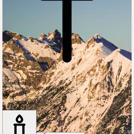
Sterbedatum
Sterbedatum
07. Jänner 2023
Ort
Ort
Sistrans