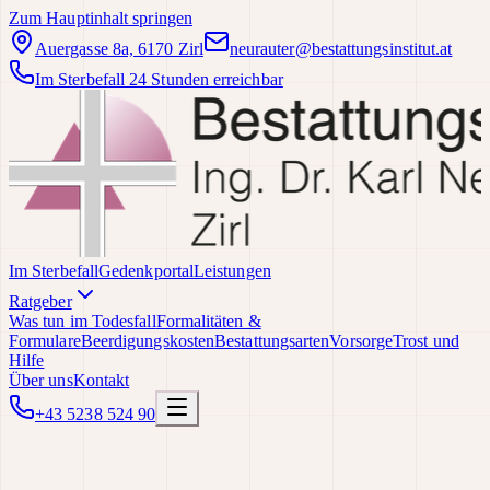
Zum Hauptinhalt springen
Auergasse 8a, 6170 Zirl
neurauter@bestattungsinstitut.at
Im Sterbefall 24 Stunden erreichbar
Im Sterbefall
Gedenkportal
Leistungen
Ratgeber
Was tun im Todesfall
Formalitäten &
Formulare
Beerdigungskosten
Bestattungsarten
Vorsorge
Trost und
Hilfe
Über uns
Kontakt
+43 5238 524 90