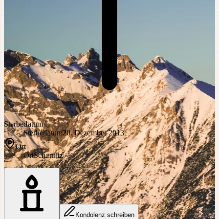
Sterbedatum
Sterbedatum
20. Dezember 2013
Ort
Ort
Scharnitz
Kondolenz schreiben