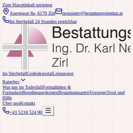
Zum Hauptinhalt springen
Auergasse 8a, 6170 Zirl
neurauter@bestattungsinstitut.at
Im Sterbefall 24 Stunden erreichbar
Im Sterbefall
Gedenkportal
Leistungen
Ratgeber
Was tun im Todesfall
Formalitäten &
Formulare
Beerdigungskosten
Bestattungsarten
Vorsorge
Trost und
Hilfe
Über uns
Kontakt
+43 5238 524 90