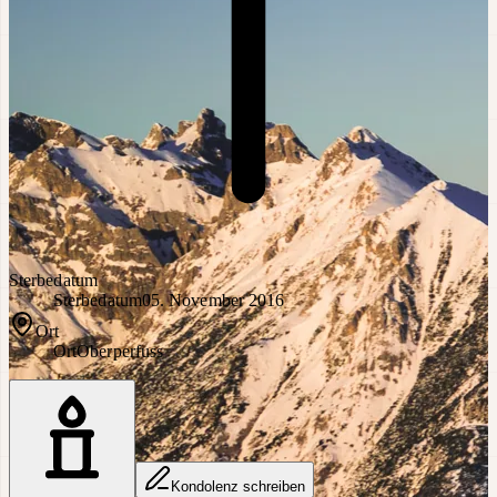
Sterbedatum
Sterbedatum
05. November 2016
Ort
Ort
Oberperfuss
Kondolenz schreiben