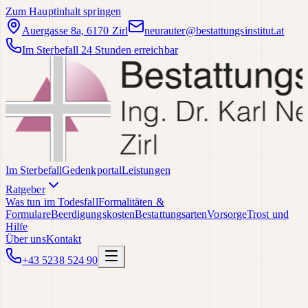
Zum Hauptinhalt springen
Auergasse 8a, 6170 Zirl
neurauter@bestattungsinstitut.at
Im Sterbefall 24 Stunden erreichbar
Im Sterbefall
Gedenkportal
Leistungen
Ratgeber
Was tun im Todesfall
Formalitäten &
Formulare
Beerdigungskosten
Bestattungsarten
Vorsorge
Trost und
Hilfe
Über uns
Kontakt
+43 5238 524 90