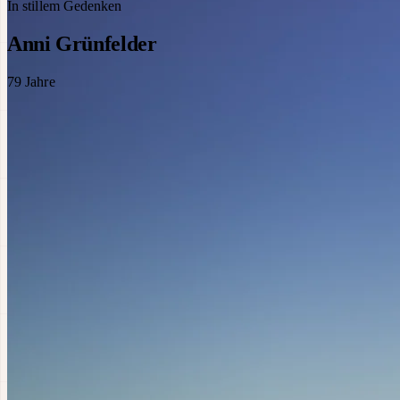
In stillem Gedenken
Anni Grünfelder
79
Jahre