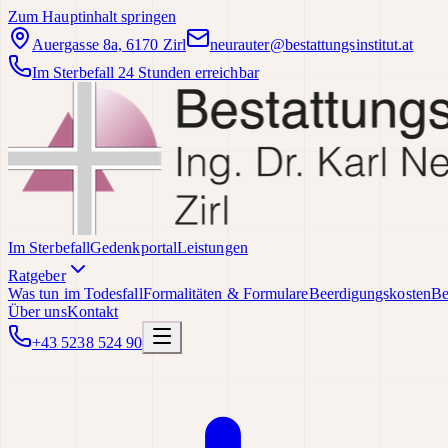
Zum Hauptinhalt springen
Auergasse 8a, 6170 Zirl
neurauter@bestattungsinstitut.at
Im Sterbefall 24 Stunden erreichbar
Im Sterbefall
Gedenkportal
Leistungen
Ratgeber
Was tun im Todesfall
Formalitäten & Formulare
Beerdigungskosten
Be
Über uns
Kontakt
+43 5238 524 90