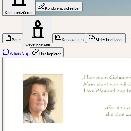
Kondolenz schreiben
Kerze entzünden
Parte
Kondolenzen
Bilder hochladen
Gedenkkerzen
WhatsApp
Link kopieren