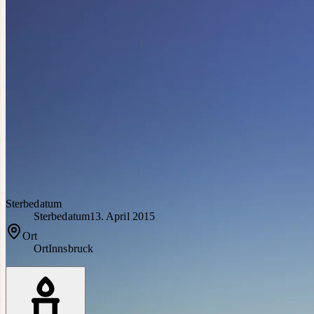
Sterbedatum
Sterbedatum
13. April 2015
Ort
Ort
Innsbruck