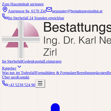
Zum Hauptinhalt springen
Auergasse 8a, 6170 Zirl
neurauter@bestattungsinstitut.at
Im Sterbefall 24 Stunden erreichbar
Im Sterbefall
Gedenkportal
Leistungen
Ratgeber
Was tun im Todesfall
Formalitäten & Formulare
Beerdigungskosten
Be
Über uns
Kontakt
+43 5238 524 90