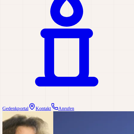
Gedenkportal
Kontakt
Anrufen