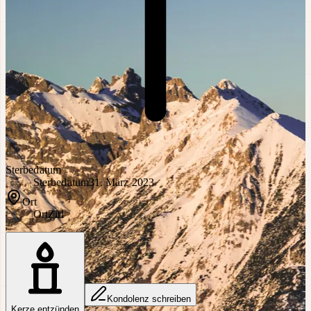
Sterbedatum
Sterbedatum
31. März 2023
Ort
Ort
Zirl
Kondolenz schreiben
Kerze entzünden