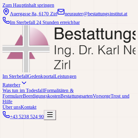
Zum Hauptinhalt springen
Auergasse 8a, 6170 Zirl
neurauter@bestattungsinstitut.at
Im Sterbefall 24 Stunden erreichbar
Im Sterbefall
Gedenkportal
Leistungen
Ratgeber
Was tun im Todesfall
Formalitäten &
Formulare
Beerdigungskosten
Bestattungsarten
Vorsorge
Trost und
Hilfe
Über uns
Kontakt
+43 5238 524 90