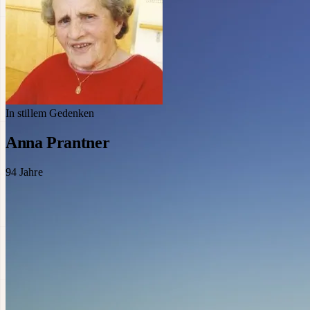
In stillem Gedenken
Anna Prantner
94
Jahre