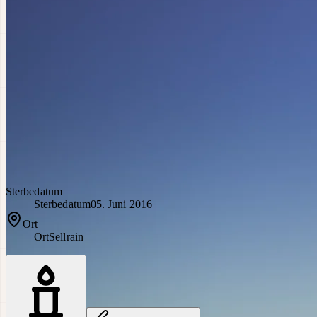
Sterbedatum
Sterbedatum
05. Juni 2016
Ort
Ort
Sellrain