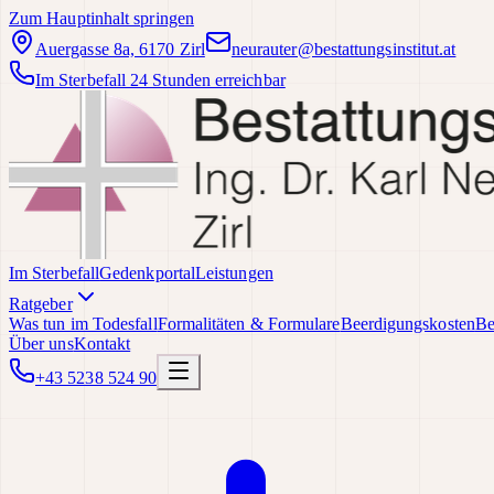
Zum Hauptinhalt springen
Auergasse 8a, 6170 Zirl
neurauter@bestattungsinstitut.at
Im Sterbefall 24 Stunden erreichbar
Im Sterbefall
Gedenkportal
Leistungen
Ratgeber
Was tun im Todesfall
Formalitäten & Formulare
Beerdigungskosten
Be
Über uns
Kontakt
+43 5238 524 90