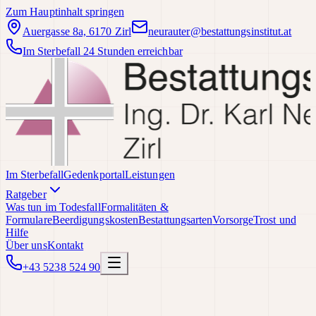
Zum Hauptinhalt springen
Auergasse 8a, 6170 Zirl
neurauter@bestattungsinstitut.at
Im Sterbefall 24 Stunden erreichbar
Im Sterbefall
Gedenkportal
Leistungen
Ratgeber
Was tun im Todesfall
Formalitäten &
Formulare
Beerdigungskosten
Bestattungsarten
Vorsorge
Trost und
Hilfe
Über uns
Kontakt
+43 5238 524 90