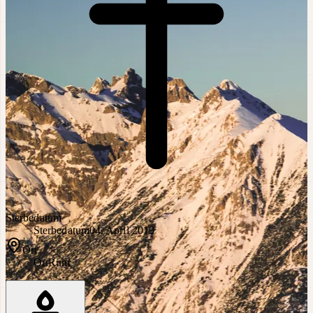
Sterbedatum
Sterbedatum
04. April 2019
Ort
Ort
Rum