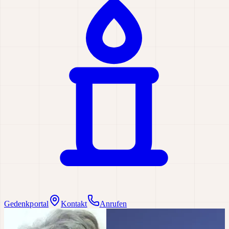
Gedenkportal
Kontakt
Anrufen