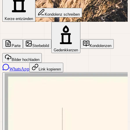
Kondolenz schreiben
Kerze entzünden
Parte
Sterbebild
Kondolenzen
Gedenkkerzen
Bilder hochladen
WhatsApp
Link kopieren