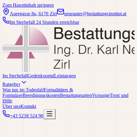
Zum Hauptinhalt springen
Auergasse 8a, 6170 Zirl
neurauter@bestattungsinstitut.at
Im Sterbefall 24 Stunden erreichbar
Im Sterbefall
Gedenkportal
Leistungen
Ratgeber
Was tun im Todesfall
Formalitäten &
Formulare
Beerdigungskosten
Bestattungsarten
Vorsorge
Trost und
Hilfe
Über uns
Kontakt
+43 5238 524 90