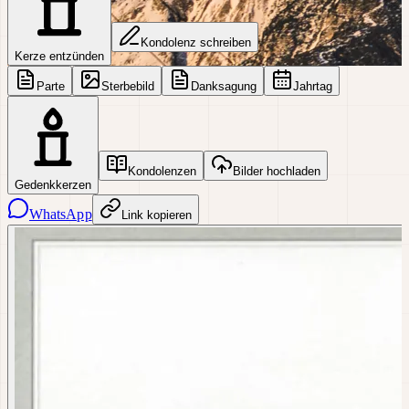
Kondolenz schreiben
Kerze entzünden
Parte
Sterbebild
Danksagung
Jahrtag
Kondolenzen
Bilder hochladen
Gedenkkerzen
WhatsApp
Link kopieren