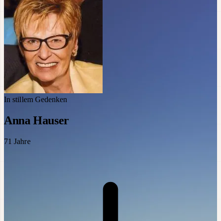
In stillem Gedenken
Anna Hauser
71
Jahre