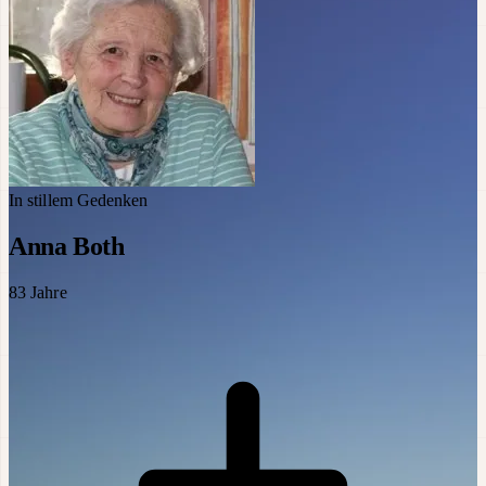
In stillem Gedenken
Anna Both
83
Jahre