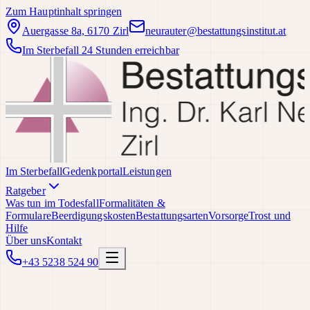
Zum Hauptinhalt springen
Auergasse 8a, 6170 Zirl
neurauter@bestattungsinstitut.at
Im Sterbefall 24 Stunden erreichbar
Im Sterbefall
Gedenkportal
Leistungen
Ratgeber
Was tun im Todesfall
Formalitäten &
Formulare
Beerdigungskosten
Bestattungsarten
Vorsorge
Trost und
Hilfe
Über uns
Kontakt
+43 5238 524 90