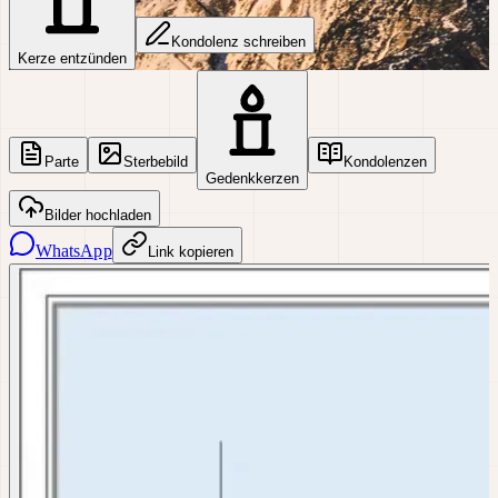
Kondolenz schreiben
Kerze entzünden
Parte
Sterbebild
Kondolenzen
Gedenkkerzen
Bilder hochladen
WhatsApp
Link kopieren