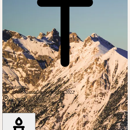
Sterbedatum
Sterbedatum
28. November 2022
Ort
Ort
Untermieming