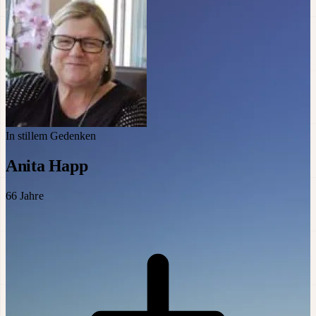
In stillem Gedenken
Anita Happ
66
Jahre