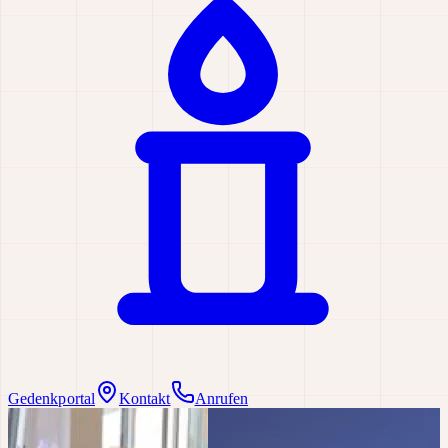
Gedenkportal
Kontakt
Anrufen