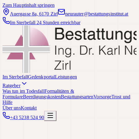
Zum Hauptinhalt springen
Auergasse 8a, 6170 Zirl
neurauter@bestattungsinstitut.at
Im Sterbefall 24 Stunden erreichbar
Im Sterbefall
Gedenkportal
Leistungen
Ratgeber
Was tun im Todesfall
Formalitäten &
Formulare
Beerdigungskosten
Bestattungsarten
Vorsorge
Trost und
Hilfe
Über uns
Kontakt
+43 5238 524 90