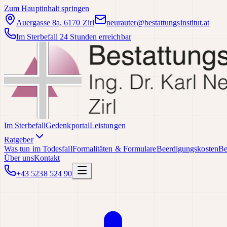
Zum Hauptinhalt springen
Auergasse 8a, 6170 Zirl
neurauter@bestattungsinstitut.at
Im Sterbefall 24 Stunden erreichbar
Im Sterbefall
Gedenkportal
Leistungen
Ratgeber
Was tun im Todesfall
Formalitäten & Formulare
Beerdigungskosten
Be
Über uns
Kontakt
+43 5238 524 90