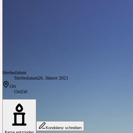
Sterbedatum
Sterbedatum
26. Jänner 2021
Ort
Ort
Zirl
Kondolenz schreiben
Kerze entzünden