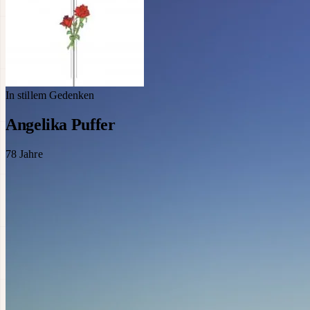
In stillem Gedenken
Angelika Puffer
78
Jahre