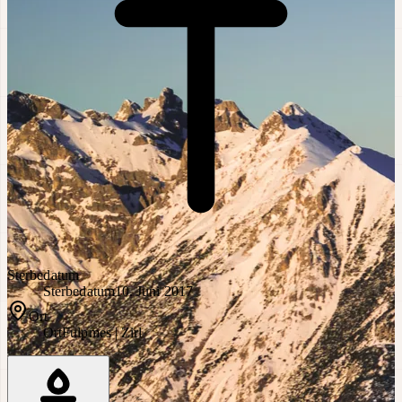
Sterbedatum
Sterbedatum
10. Juni 2017
Ort
Ort
Fulpmes | Zirl