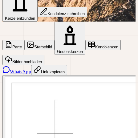
Kondolenz schreiben
Kerze entzünden
Parte
Sterbebild
Kondolenzen
Gedenkkerzen
Bilder hochladen
WhatsApp
Link kopieren