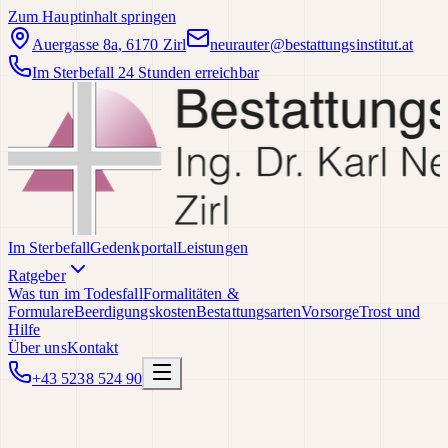
Zum Hauptinhalt springen
Auergasse 8a, 6170 Zirl
neurauter@bestattungsinstitut.at
Im Sterbefall 24 Stunden erreichbar
Im Sterbefall
Gedenkportal
Leistungen
Ratgeber
Was tun im Todesfall
Formalitäten &
Formulare
Beerdigungskosten
Bestattungsarten
Vorsorge
Trost und
Hilfe
Über uns
Kontakt
+43 5238 524 90