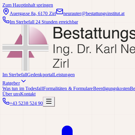
Zum Hauptinhalt springen
Auergasse 8a, 6170 Zirl
neurauter@bestattungsinstitut.at
Im Sterbefall 24 Stunden erreichbar
Im Sterbefall
Gedenkportal
Leistungen
Ratgeber
Was tun im Todesfall
Formalitäten & Formulare
Beerdigungskosten
Be
Über uns
Kontakt
+43 5238 524 90