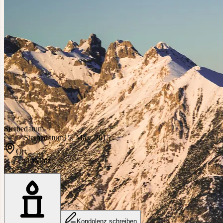
Sterbedatum
Sterbedatum
15. März 2015
Ort
Ort
Mötz
Kondolenz schreiben