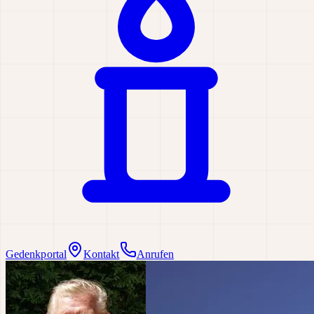
Gedenkportal
Kontakt
Anrufen