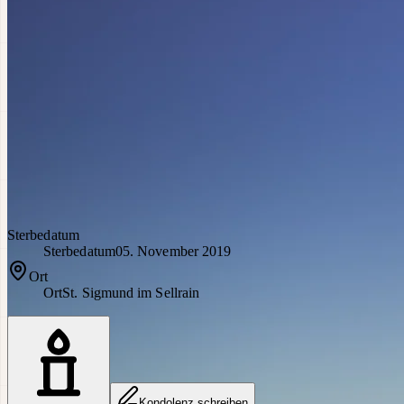
Sterbedatum
Sterbedatum
05. November 2019
Ort
Ort
St. Sigmund im Sellrain
Kondolenz schreiben