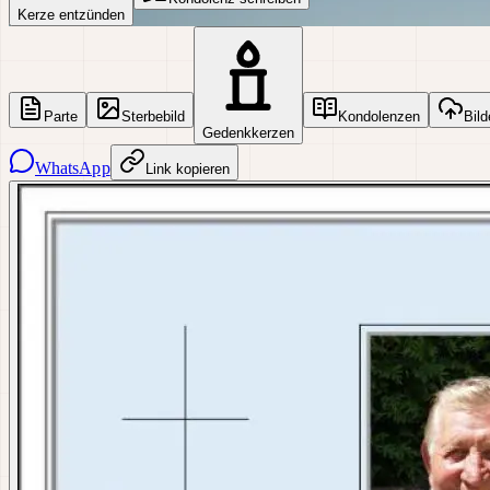
Kerze entzünden
Parte
Sterbebild
Kondolenzen
Bild
Gedenkkerzen
WhatsApp
Link kopieren