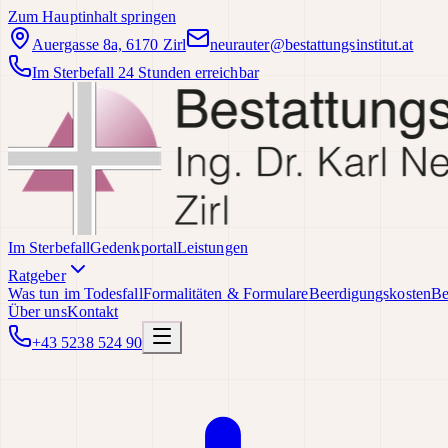
Zum Hauptinhalt springen
Auergasse 8a, 6170 Zirl
neurauter@bestattungsinstitut.at
Im Sterbefall 24 Stunden erreichbar
Im Sterbefall
Gedenkportal
Leistungen
Ratgeber
Was tun im Todesfall
Formalitäten & Formulare
Beerdigungskosten
Be
Über uns
Kontakt
+43 5238 524 90