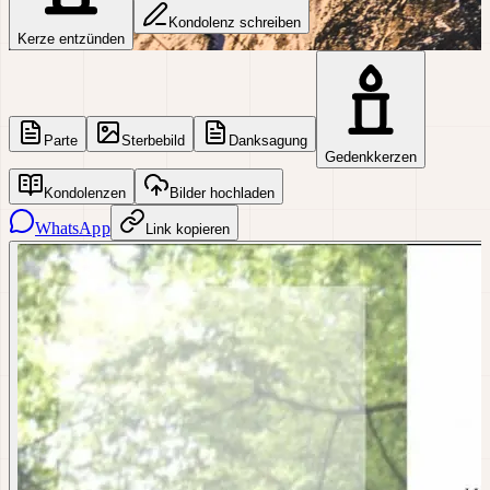
Kondolenz schreiben
Kerze entzünden
Parte
Sterbebild
Danksagung
Gedenkkerzen
Kondolenzen
Bilder hochladen
WhatsApp
Link kopieren