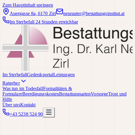
Zum Hauptinhalt springen
Auergasse 8a, 6170 Zirl
neurauter@bestattungsinstitut.at
Im Sterbefall 24 Stunden erreichbar
Im Sterbefall
Gedenkportal
Leistungen
Ratgeber
Was tun im Todesfall
Formalitäten &
Formulare
Beerdigungskosten
Bestattungsarten
Vorsorge
Trost und
Hilfe
Über uns
Kontakt
+43 5238 524 90