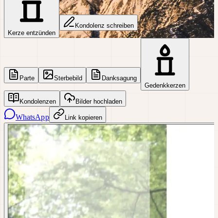
Kondolenz schreiben
Kerze entzünden
Parte
Sterbebild
Danksagung
Gedenkkerzen
Kondolenzen
Bilder hochladen
WhatsApp
Link kopieren