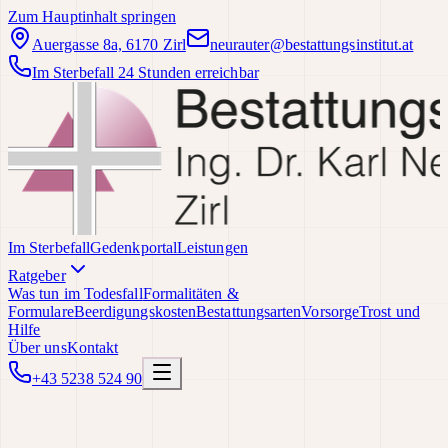
Zum Hauptinhalt springen
Auergasse 8a, 6170 Zirl
neurauter@bestattungsinstitut.at
Im Sterbefall 24 Stunden erreichbar
Im Sterbefall
Gedenkportal
Leistungen
Ratgeber
Was tun im Todesfall
Formalitäten &
Formulare
Beerdigungskosten
Bestattungsarten
Vorsorge
Trost und
Hilfe
Über uns
Kontakt
+43 5238 524 90