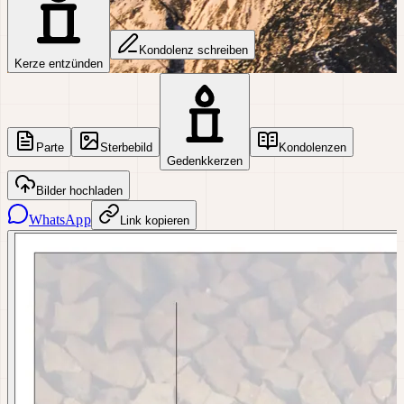
Kondolenz schreiben
Kerze entzünden
Parte
Sterbebild
Kondolenzen
Gedenkkerzen
Bilder hochladen
WhatsApp
Link kopieren