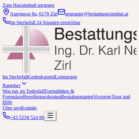
Zum Hauptinhalt springen
Auergasse 8a, 6170 Zirl
neurauter@bestattungsinstitut.at
Im Sterbefall 24 Stunden erreichbar
Im Sterbefall
Gedenkportal
Leistungen
Ratgeber
Was tun im Todesfall
Formalitäten &
Formulare
Beerdigungskosten
Bestattungsarten
Vorsorge
Trost und
Hilfe
Über uns
Kontakt
+43 5238 524 90