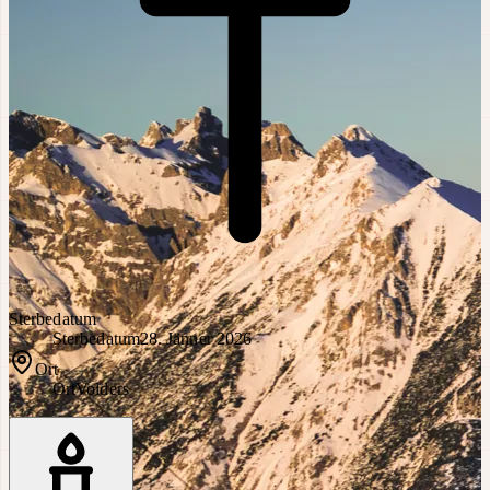
Sterbedatum
Sterbedatum
28. Jänner 2026
Ort
Ort
Volders