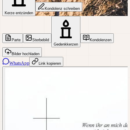
Kondolenz schreiben
Kerze entzünden
Parte
Sterbebild
Kondolenzen
Gedenkkerzen
Bilder hochladen
WhatsApp
Link kopieren