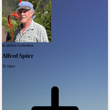
In stillem Gedenken
Alfred Spörr
70
Jahre