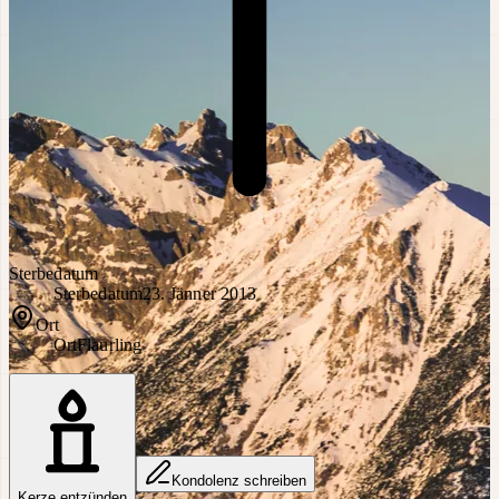
Sterbedatum
Sterbedatum
23. Jänner 2013
Ort
Ort
Flaurling
Kondolenz schreiben
Kerze entzünden