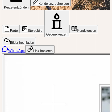
Kondolenz schreiben
Kerze entzünden
Parte
Sterbebild
Kondolenzen
Gedenkkerzen
Bilder hochladen
WhatsApp
Link kopieren