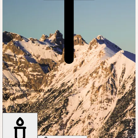
Sterbedatum
Sterbedatum
01. August 2022
Ort
Ort
Oetz