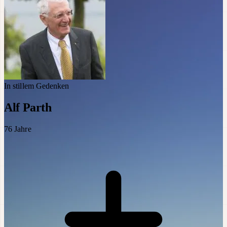
In stillem Gedenken
Alf Parth
76
Jahre