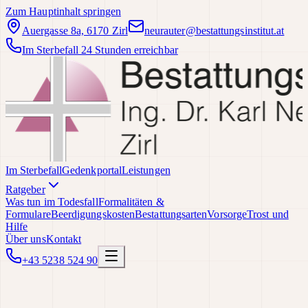
Zum Hauptinhalt springen
Auergasse 8a, 6170 Zirl
neurauter@bestattungsinstitut.at
Im Sterbefall 24 Stunden erreichbar
Im Sterbefall
Gedenkportal
Leistungen
Ratgeber
Was tun im Todesfall
Formalitäten &
Formulare
Beerdigungskosten
Bestattungsarten
Vorsorge
Trost und
Hilfe
Über uns
Kontakt
+43 5238 524 90