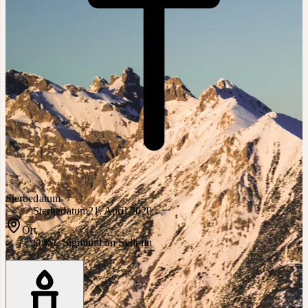
Sterbedatum
Sterbedatum
21. April 2020
Ort
Ort
St. Sigmund im Sellrain