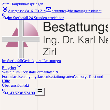
Zum Hauptinhalt springen
Auergasse 8a, 6170 Zirl
neurauter@bestattungsinstitut.at
Im Sterbefall 24 Stunden erreichbar
Im Sterbefall
Gedenkportal
Leistungen
Ratgeber
Was tun im Todesfall
Formalitäten &
Formulare
Beerdigungskosten
Bestattungsarten
Vorsorge
Trost und
Hilfe
Über uns
Kontakt
+43 5238 524 90