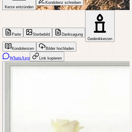
Kondolenz schreiben
Kerze entzünden
Parte
Sterbebild
Danksagung
Gedenkkerzen
Kondolenzen
Bilder hochladen
WhatsApp
Link kopieren