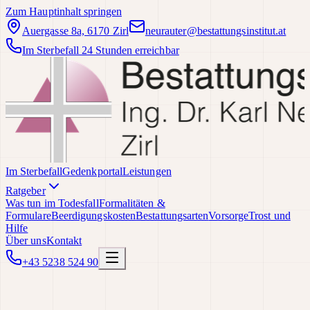
Zum Hauptinhalt springen
Auergasse 8a, 6170 Zirl
neurauter@bestattungsinstitut.at
Im Sterbefall 24 Stunden erreichbar
Im Sterbefall
Gedenkportal
Leistungen
Ratgeber
Was tun im Todesfall
Formalitäten &
Formulare
Beerdigungskosten
Bestattungsarten
Vorsorge
Trost und
Hilfe
Über uns
Kontakt
+43 5238 524 90