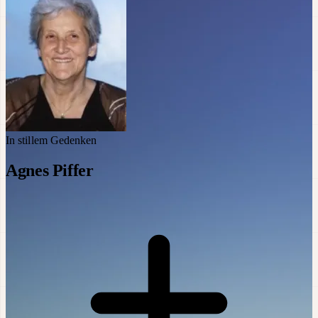
In stillem Gedenken
Agnes Piffer