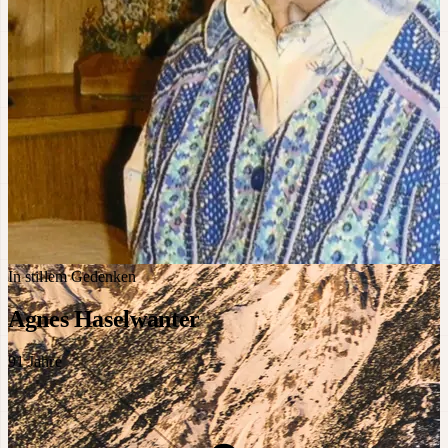
In stillem Gedenken
Agnes Haselwanter
91
Jahre