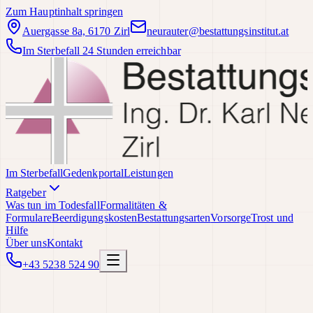
Zum Hauptinhalt springen
Auergasse 8a, 6170 Zirl
neurauter@bestattungsinstitut.at
Im Sterbefall 24 Stunden erreichbar
Im Sterbefall
Gedenkportal
Leistungen
Ratgeber
Was tun im Todesfall
Formalitäten &
Formulare
Beerdigungskosten
Bestattungsarten
Vorsorge
Trost und
Hilfe
Über uns
Kontakt
+43 5238 524 90