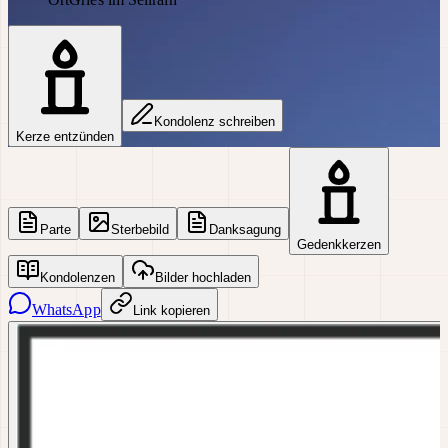
Kondolenz schreiben
Kerze entzünden
Parte
Sterbebild
Danksagung
Gedenkkerzen
Kondolenzen
Bilder hochladen
WhatsApp
Link kopieren