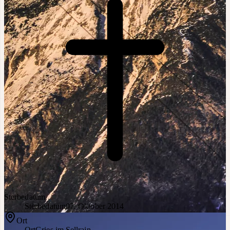
Sterbedatum
Sterbedatum
07. Oktober 2014
Ort
Ort
Gries im Sellrain