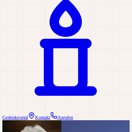
Gedenkportal
Kontakt
Anrufen