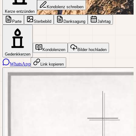
Kondolenz schreiben
Kerze entzünden
Parte
Sterbebild
Danksagung
Jahrtag
Kondolenzen
Bilder hochladen
Gedenkkerzen
WhatsApp
Link kopieren