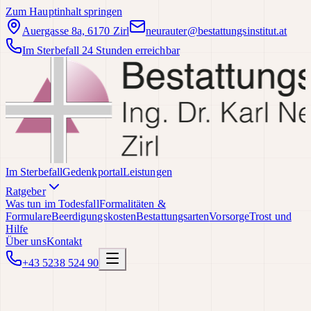
Zum Hauptinhalt springen
Auergasse 8a, 6170 Zirl
neurauter@bestattungsinstitut.at
Im Sterbefall 24 Stunden erreichbar
Im Sterbefall
Gedenkportal
Leistungen
Ratgeber
Was tun im Todesfall
Formalitäten &
Formulare
Beerdigungskosten
Bestattungsarten
Vorsorge
Trost und
Hilfe
Über uns
Kontakt
+43 5238 524 90