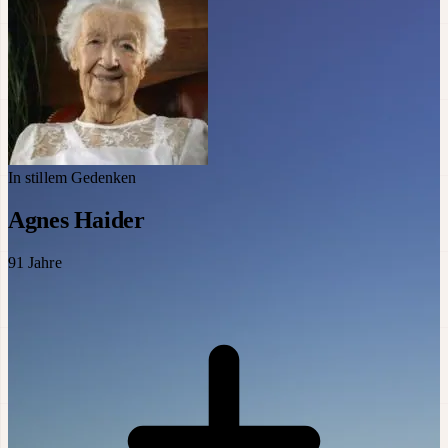
In stillem Gedenken
Agnes Haider
91
Jahre