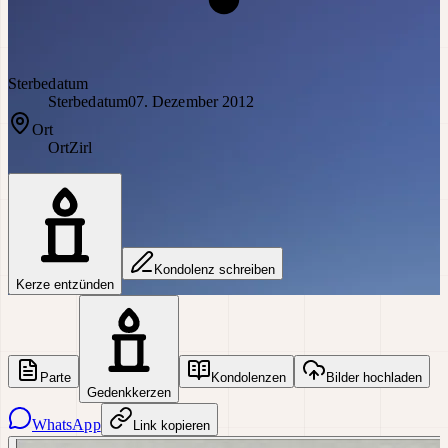
Sterbedatum
Sterbedatum
07. Dezember 2012
Ort
Ort
Zirl
Kondolenz schreiben
Kerze entzünden
Parte
Kondolenzen
Bilder hochladen
Gedenkkerzen
WhatsApp
Link kopieren