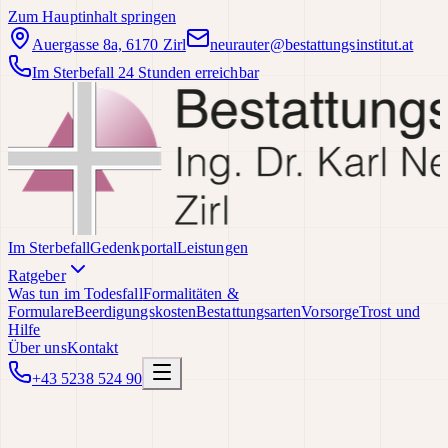
Zum Hauptinhalt springen
Auergasse 8a, 6170 Zirl
neurauter@bestattungsinstitut.at
Im Sterbefall 24 Stunden erreichbar
Im Sterbefall
Gedenkportal
Leistungen
Ratgeber
Was tun im Todesfall
Formalitäten &
Formulare
Beerdigungskosten
Bestattungsarten
Vorsorge
Trost und
Hilfe
Über uns
Kontakt
+43 5238 524 90