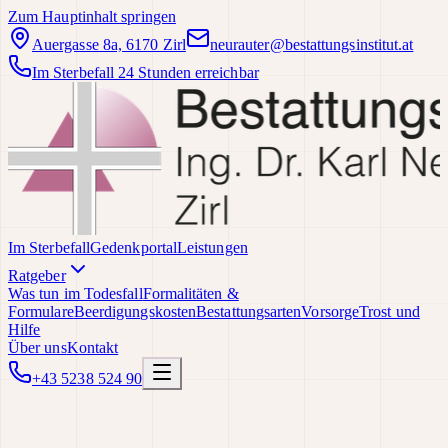
Zum Hauptinhalt springen
Auergasse 8a, 6170 Zirl
neurauter@bestattungsinstitut.at
Im Sterbefall 24 Stunden erreichbar
Im Sterbefall
Gedenkportal
Leistungen
Ratgeber
Was tun im Todesfall
Formalitäten &
Formulare
Beerdigungskosten
Bestattungsarten
Vorsorge
Trost und
Hilfe
Über uns
Kontakt
+43 5238 524 90