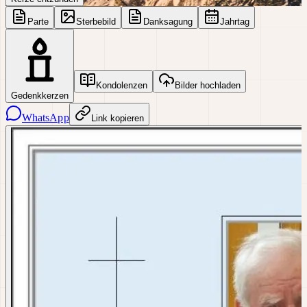
Parte
Sterbebild
Danksagung
Jahrtag
Kondolenzen
Bilder hochladen
Gedenkkerzen
WhatsApp
Link kopieren