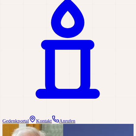
Gedenkportal
Kontakt
Anrufen