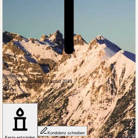
Sterbedatum
Sterbedatum
12. August 2019
Ort
Ort
Völs
Kondolenz schreiben
Kerze entzünden