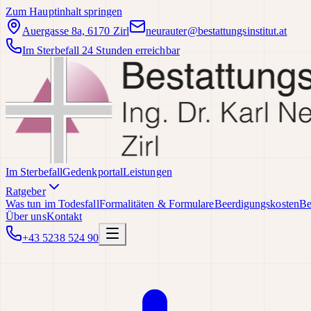
Zum Hauptinhalt springen
Auergasse 8a, 6170 Zirl
neurauter@bestattungsinstitut.at
Im Sterbefall 24 Stunden erreichbar
Im Sterbefall
Gedenkportal
Leistungen
Ratgeber
Was tun im Todesfall
Formalitäten & Formulare
Beerdigungskosten
Be
Über uns
Kontakt
+43 5238 524 90