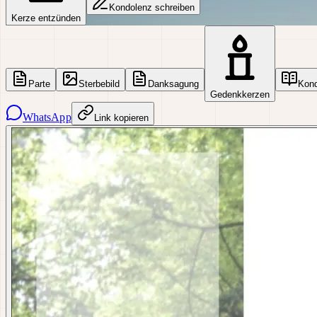
Kondolenz schreiben
Kerze entzünden
Parte
Sterbebild
Danksagung
Kon
Gedenkkerzen
WhatsApp
Link kopieren