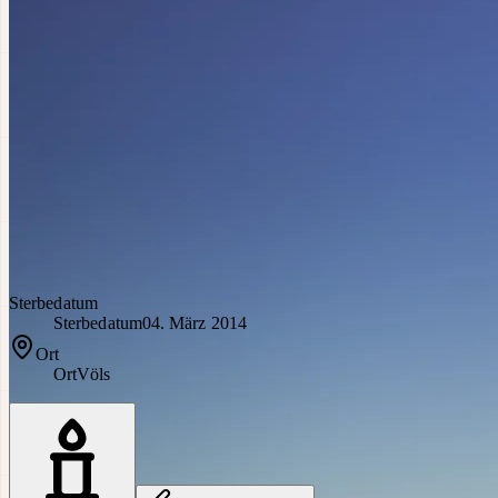
Sterbedatum
Sterbedatum
04. März 2014
Ort
Ort
Völs