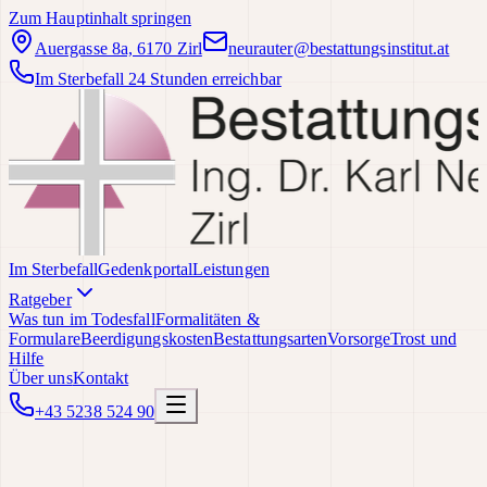
Zum Hauptinhalt springen
Auergasse 8a, 6170 Zirl
neurauter@bestattungsinstitut.at
Im Sterbefall 24 Stunden erreichbar
Im Sterbefall
Gedenkportal
Leistungen
Ratgeber
Was tun im Todesfall
Formalitäten &
Formulare
Beerdigungskosten
Bestattungsarten
Vorsorge
Trost und
Hilfe
Über uns
Kontakt
+43 5238 524 90