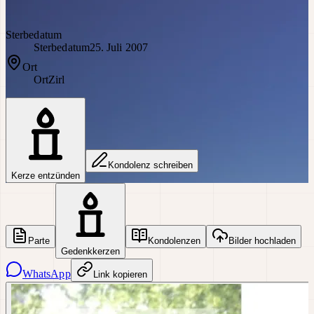
Sterbedatum
Sterbedatum
25. Juli 2007
Ort
Ort
Zirl
Kondolenz schreiben
Kerze entzünden
Parte
Kondolenzen
Bilder hochladen
Gedenkkerzen
WhatsApp
Link kopieren