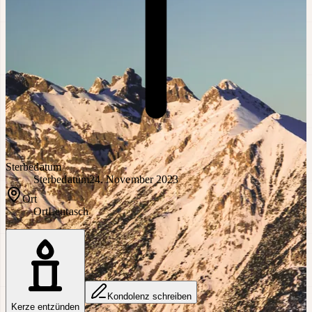
Sterbedatum
Sterbedatum
24. November 2023
Ort
Ort
Leutasch
Kondolenz schreiben
Kerze entzünden