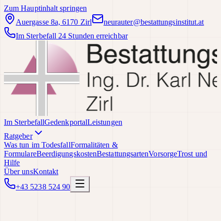
Zum Hauptinhalt springen
Auergasse 8a, 6170 Zirl
neurauter@bestattungsinstitut.at
Im Sterbefall 24 Stunden erreichbar
Im Sterbefall
Gedenkportal
Leistungen
Ratgeber
Was tun im Todesfall
Formalitäten &
Formulare
Beerdigungskosten
Bestattungsarten
Vorsorge
Trost und
Hilfe
Über uns
Kontakt
+43 5238 524 90