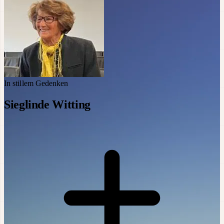
In stillem Gedenken
Sieglinde Witting