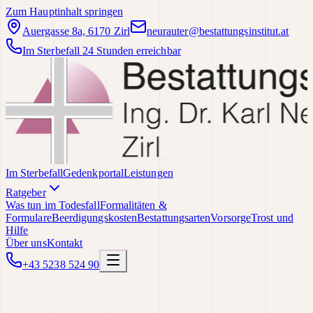
Zum Hauptinhalt springen
Auergasse 8a, 6170 Zirl
neurauter@bestattungsinstitut.at
Im Sterbefall 24 Stunden erreichbar
Im Sterbefall
Gedenkportal
Leistungen
Ratgeber
Was tun im Todesfall
Formalitäten &
Formulare
Beerdigungskosten
Bestattungsarten
Vorsorge
Trost und
Hilfe
Über uns
Kontakt
+43 5238 524 90