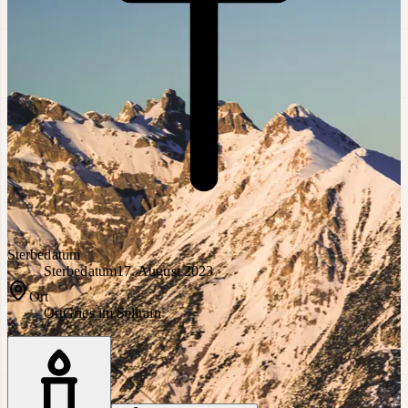
Sterbedatum
Sterbedatum
17. August 2023
Ort
Ort
Gries im Sellrain