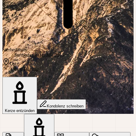
Sterbedatum
Sterbedatum
31. Juli 2015
Ort
Ort
Flaurling
Kondolenz schreiben
Kerze entzünden