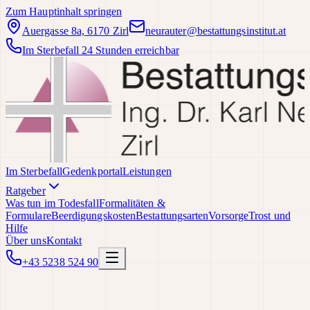
Zum Hauptinhalt springen
Auergasse 8a, 6170 Zirl
neurauter@bestattungsinstitut.at
Im Sterbefall 24 Stunden erreichbar
Im Sterbefall
Gedenkportal
Leistungen
Ratgeber
Was tun im Todesfall
Formalitäten &
Formulare
Beerdigungskosten
Bestattungsarten
Vorsorge
Trost und
Hilfe
Über uns
Kontakt
+43 5238 524 90