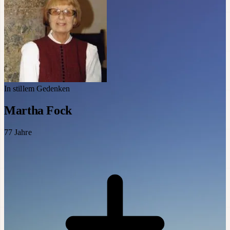
In stillem Gedenken
Martha Fock
77
Jahre