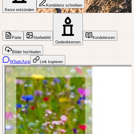
Kondolenz schreiben
Kerze entzünden
Parte
Sterbebild
Kondolenzen
Gedenkkerzen
Bilder hochladen
WhatsApp
Link kopieren