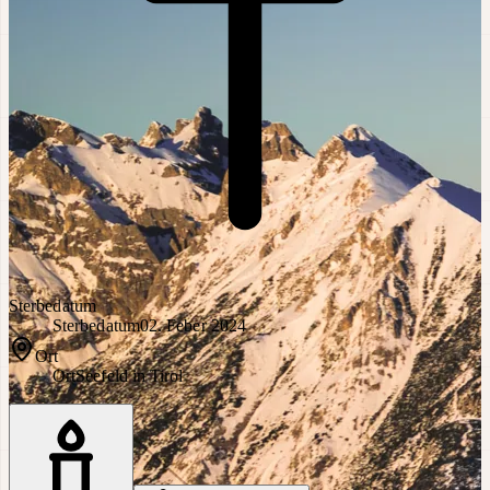
Sterbedatum
Sterbedatum
02. Feber 2024
Ort
Ort
Seefeld in Tirol