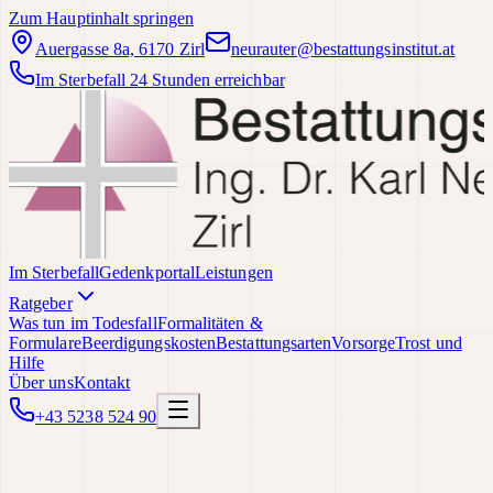
Zum Hauptinhalt springen
Auergasse 8a, 6170 Zirl
neurauter@bestattungsinstitut.at
Im Sterbefall 24 Stunden erreichbar
Im Sterbefall
Gedenkportal
Leistungen
Ratgeber
Was tun im Todesfall
Formalitäten &
Formulare
Beerdigungskosten
Bestattungsarten
Vorsorge
Trost und
Hilfe
Über uns
Kontakt
+43 5238 524 90